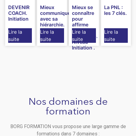
DEVENIR
Mieux
Mieux se
La PNL :
COACH.
communiquer
connaître
les 7 clés.
Initiation
avec sa
pour
hiérarchie.
affirme
Niveau
son
Lire la
Lire la
Lire la
Lire la
Initiation.
leadership.
suite
suite
suite
suite
Niveau
Initiation .
Nos domaines de
formation
BORG FORMATION vous propose une large gamme de
formations dans 7 domaines :