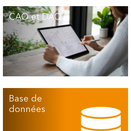
CAO et DAO
(2)
Base de
données