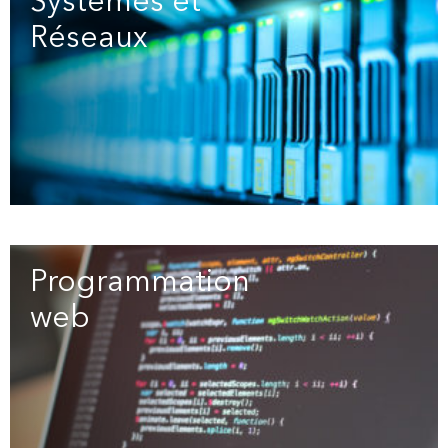
Systèmes et
Réseaux
(2)
Programmation
web