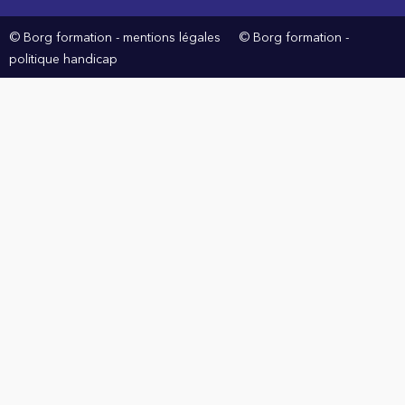
© Borg formation -
mentions légales
© Borg formation -
politique handicap