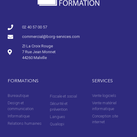
02 40 57 00 57​
commercial@borg-services.com
ZI La Croix Rouge
7 Rue Jean Monnet
44260 Malville
FORMATIONS
SERVICES
Bureautique
Vente logiciels
Fiscale et social
Design et
Vente matériel
Sécurité et
communication
informatique
prévention
Informatique
Conception site
Langues
internet
Relations humaines
Qualiopi