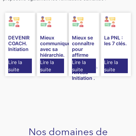
DEVENIR
Mieux
Mieux se
La PNL :
COACH.
communiquer
connaître
les 7 clés.
Initiation
avec sa
pour
hiérarchie.
affirme
Niveau
son
Lire la
Lire la
Lire la
Lire la
Initiation.
leadership.
suite
suite
suite
suite
Niveau
Initiation .
Nos domaines de