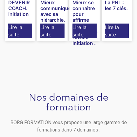
DEVENIR
Mieux
Mieux se
La PNL :
COACH.
communiquer
connaître
les 7 clés.
Initiation
avec sa
pour
hiérarchie.
affirme
Niveau
son
Lire la
Lire la
Lire la
Lire la
Initiation.
leadership.
suite
suite
suite
suite
Niveau
Initiation .
Nos domaines de
formation
BORG FORMATION vous propose une large gamme de
formations dans 7 domaines :