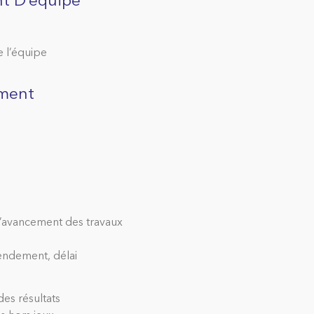
t D’équipe
 l’équipe
ement
 l’avancement des travaux
endement, délai
es résultats