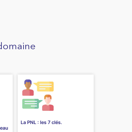
 domaine
La PNL : les 7 clés.
veau