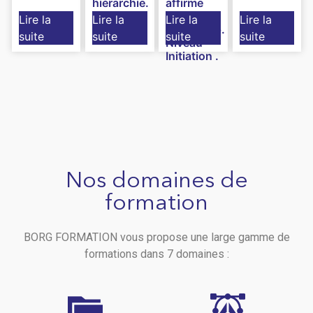
hiérarchie.
affirme
Niveau
son
Lire la
Lire la
Lire la
Lire la
Initiation.
leadership.
suite
suite
suite
suite
Niveau
Initiation .
Nos domaines de
formation
BORG FORMATION vous propose une large gamme de
formations dans 7 domaines :