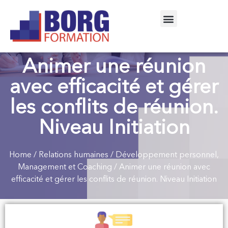
Animer une réunion
avec efficacité et gérer
les conflits de réunion.
Niveau Initiation
Home
/
Relations humaines
/
Développement personnel,
Management et Coaching
/ Animer une réunion avec
efficacité et gérer les conflits de réunion. Niveau Initiation