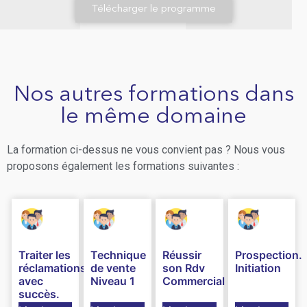
Télécharger le programme
Nos autres formations dans
le même domaine
La formation ci-dessus ne vous convient pas ? Nous vous
proposons également les formations suivantes :
Traiter les
Technique
Réussir
Prospection.
réclamations
de vente
son Rdv
Initiation
avec
Niveau 1
Commercial
succès.
Initiation