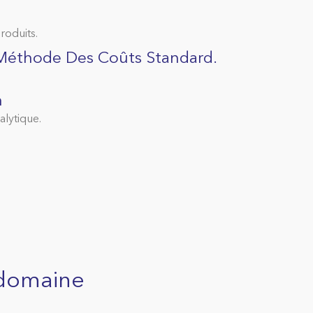
produits.
 Méthode Des Coûts Standard.
n
alytique.
 domaine