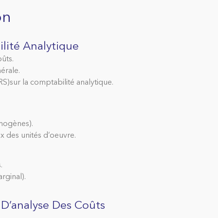
on
lité Analytique
ûts.
́rale.
)sur la comptabilité analytique.
mogènes).
x des unités d’oeuvre.
.
rginal).
 D’analyse Des Coûts