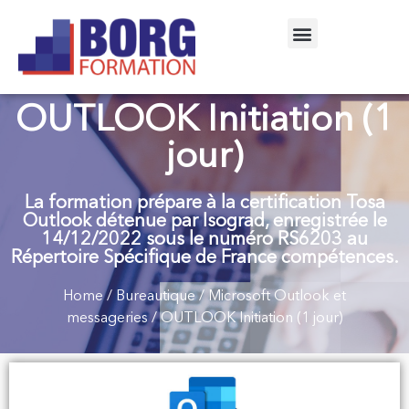
OUTLOOK Initiation (1
jour)
La formation prépare à la certification Tosa
Outlook détenue par Isograd, enregistrée le
14/12/2022 sous le numéro RS6203 au
Répertoire Spécifique de France compétences.
Home
/
Bureautique
/
Microsoft Outlook et
messageries
/ OUTLOOK Initiation (1 jour)