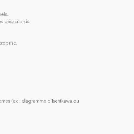
els.
es désaccords.
treprise.
lèmes (ex : diagramme d’Ischikawa ou