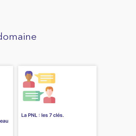
 domaine
La PNL : les 7 clés.
veau