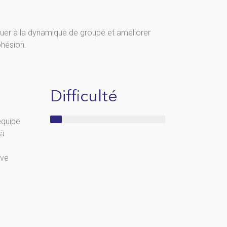
buer à la dynamique de groupe et améliorer
ohésion.
Difficulté
équipe
 à
ive