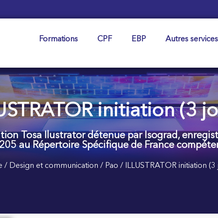
Formations
CPF
EBP
Autres services
USTRATOR initiation (3 jo
cation Tosa Ilustrator détenue par Isograd, enregi
205 au Répertoire Spécifique de France compéte
e
/
Design et communication​
/
Pao
/ ILLUSTRATOR initiation (3 