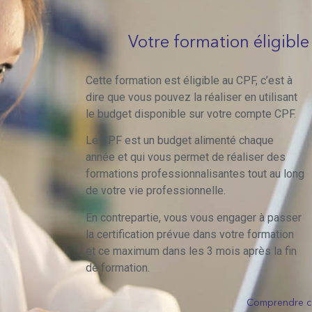
Votre formation éligible
Cette formation est éligible au CPF, c’est à
dire que vous pouvez la réaliser en utilisant
le budget disponible sur votre compte CPF.
Le CPF est un budget alimenté chaque
année et qui vous permet de réaliser des
formations professionnalisantes tout au long
de votre vie professionnelle.
En contrepartie, vous vous engager à passer
la certification prévue dans votre formation
et ce maximum dans les 3 mois après la fin
de formation.
Comprendre ce