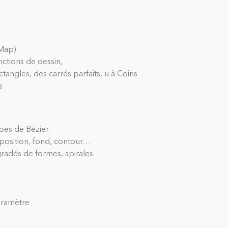
tMap)
nctions de dessin,
angles, des carrés parfaits, u à Coins
s
bes de Bézier.
perposition, fond, contour…
gradés de formes, spirales
aramètre