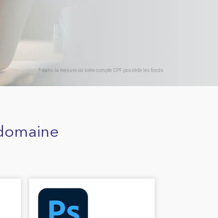
* dans la mesure où votre compte CPF possède les fonds
 domaine