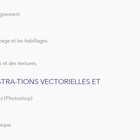
lignement
înage et les habillages.
s et des textures,
STRA-TIONS VECTORIELLES ET
nes (Photoshop)
hique