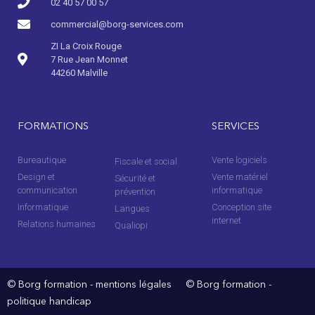
02 40 57 00 57​
commercial@borg-services.com
ZI La Croix Rouge
7 Rue Jean Monnet
44260 Malville
FORMATIONS
SERVICES
Bureautique
Vente logiciels
Fiscale et social
Design et
Vente matériel
Sécurité et
communication
informatique
prévention
Informatique
Conception site
Langues
internet
Relations humaines
Qualiopi
© Borg formation -
mentions légales
© Borg formation -
politique handicap